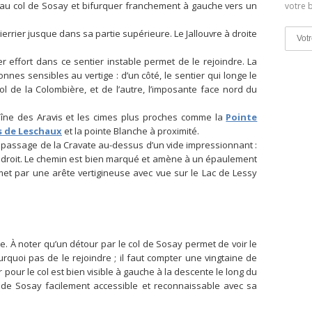
e au col de Sosay et bifurquer franchement à gauche vers un
votre b
errier jusque dans sa partie supérieure. Le Jallouvre à droite
er effort dans ce sentier instable permet de le rejoindre. La
nnes sensibles au vertige : d’un côté, le sentier qui longe le
col de la Colombière, et de l’autre, l’imposante face nord du
aîne des Aravis et les cimes plus proches comme la
Pointe
s de Leschaux
et la pointe Blanche à proximité.
le passage de la Cravate au-dessus d’un vide impressionnant :
t endroit. Le chemin est bien marqué et amène à un épaulement
et par une arête vertigineuse avec vue sur le Lac de Lessy
e. À noter qu’un détour par le col de Sosay permet de voir le
quoi pas de le rejoindre ; il faut compter une vingtaine de
 pour le col est bien visible à gauche à la descente le long du
e de Sosay facilement accessible et reconnaissable avec sa