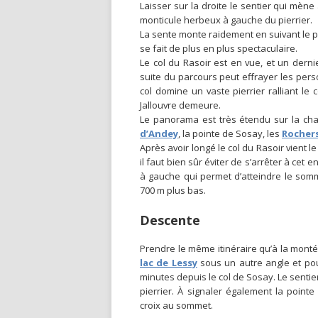
Laisser sur la droite le sentier qui mèn
monticule herbeux à gauche du pierrier.
La sente monte raidement en suivant le pi
se fait de plus en plus spectaculaire.
Le col du Rasoir est en vue, et un derni
suite du parcours peut effrayer les perso
col domine un vaste pierrier ralliant le 
Jallouvre demeure.
Le panorama est très étendu sur la ch
d’Andey
, la pointe de Sosay, les
Rocher
Après avoir longé le col du Rasoir vient 
il faut bien sûr éviter de s’arrêter à ce
à gauche qui permet d’atteindre le somm
700 m plus bas.
Descente
Prendre le même itinéraire qu’à la monté
lac de Lessy
sous un autre angle et pour
minutes depuis le col de Sosay. Le sentier
pierrier. À signaler également la point
croix au sommet.