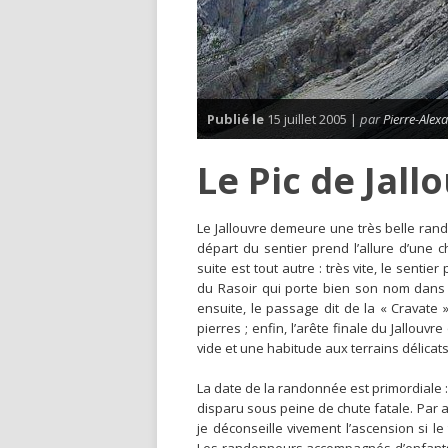
Publié le
15 juillet 2005 |
par
Pierre-Alex
Le Pic de Jall
L
e Jallouvre demeure une très belle ran
départ du sentier prend l’allure d’une
suite est tout autre : très vite, le senti
du Rasoir qui porte bien son nom dans l
ensuite, le passage dit de la « Cravate
pierres ; enfin, l’arête finale du Jallo
vide et une habitude aux terrains délicats
La date de la randonnée est primordiale :
disparu sous peine de chute fatale. Par 
je déconseille vivement l’ascension si le