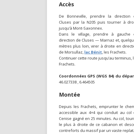
Accès
De Bonneville, prendre la direction
Cluses par la N205 puis tourner à dro
jusqu’à Mont-Saxonnex.
Dans le village, prendre à gauche 
direction de Cluses — Marnaz et, quelq
mètres plus loin, virer à droite en direct
de Morsullaz,
lac Bénit
, les Frachets.
Continuer cette route jusqu’au terminus, 
Frachets.
Coordonnées GPS (WGS 84) du dépar
46.027338 , 6.464505
Montée
Depuis les Frachets, emprunter le che
accessible aux 4×4 qui conduit au col
Cenise gagné en 25 minutes. Au col, tour
le plus à droite de ce cabanon et desce
contreforts du massif par un vaste replat