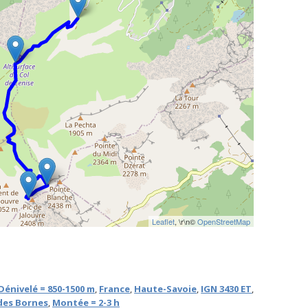
Leaflet
, \r\n©
OpenStreetMap
Dénivelé = 850-1500 m
,
France
,
Haute-Savoie
,
IGN 3430 ET
,
des Bornes
,
Montée = 2-3 h