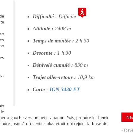
 de
Difficulté
: Difficile
ite
Altitude :
2408 m
en
ues
Temps de montée :
2 h 30
ion
Descente :
1 h 30
les
Dénivelé cumulé :
830 m
t
:
Trajet aller-retour :
10,9 km
Carte
:
IGN 3430 ET
min
 de
New
ner à gauche vers un petit cabanon. Puis, prendre le chemin
ndre jusqu’à un sentier plus étroit qui rejoint la base des
.
Receve