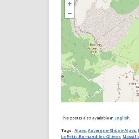
+
−
This post is also available in
English
Tags :
Alpes
,
Auvergne-Rhône-Alpes
,
Le Petit-Bornand-les-Glières
,
Massif 