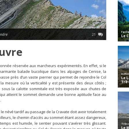
andre
21
ouvre
donnée réservée aux marcheurs expérimentés. En effet, si le
 charmante balade bucolique dans les alpages de Cenise, la
er passe près d’un vaste pierrier qui permet de rejoindre le Col
a mesure où la verticalité y est présente des deux côtés ;
 » sous la calotte sommitale est très exposée aux chutes de
uvre qui atteint le sommet demande une bonne aptitude face au
.
 le névé tardif au passage de la Cravate doit avoir totalement
ailleurs, le chemin d’accès au sommet étant assez dangereux,
 temps est humide, le sentier pouvant s’avérer très glissant.