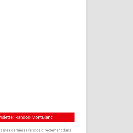
sletter Randos-MontBlanc
z mes dernières randos directement dans