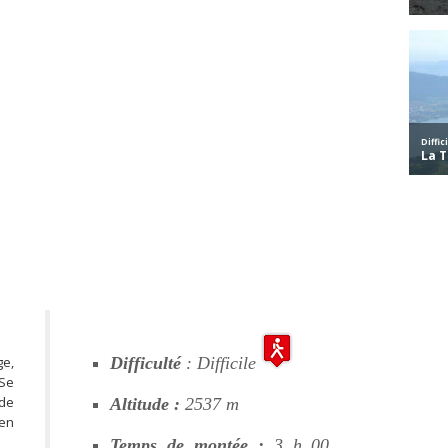
ge,
Difficulté
: Difficile
 Se
 de
Altitude :
2537 m
 en
Temps de montée :
3 h 00