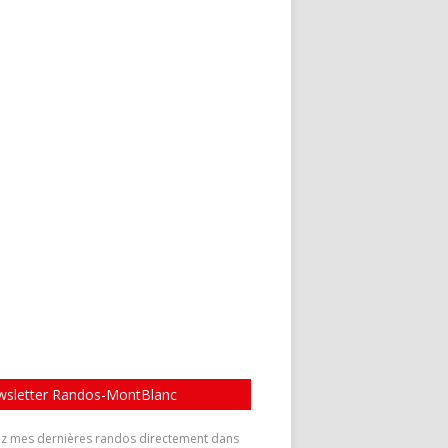
sletter Randos-MontBlanc
z mes dernières randos directement dans