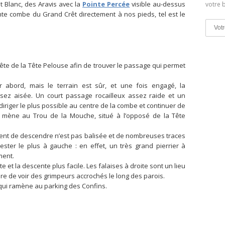
 Blanc, des Aravis avec la
Pointe Percée
visible au-dessus
votre b
te combe du Grand Crêt directement à nos pieds, tel est le
e de la Tête Pelouse afin de trouver le passage qui permet
r abord, mais le terrain est sûr, et une fois engagé, la
sez aisée. Un court passage rocailleux assez raide et un
diriger le plus possible au centre de la combe et continuer de
ui mène au Trou de la Mouche, situé à l’opposé de la Tête
vient de descendre n’est pas balisée et de nombreuses traces
 rester le plus à gauche : en effet, un très grand pierrier à
ment.
te et la descente plus facile. Les falaises à droite sont un lieu
 rare de voir des grimpeurs accrochés le long des parois.
 qui ramène au parking des Confins.