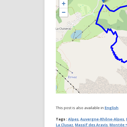
+
−
This post is also available in
English
Tags :
Alpes
,
Auvergne-Rhône-Alpes
,
La Clusaz
,
Massif des Aravis
,
Montée =