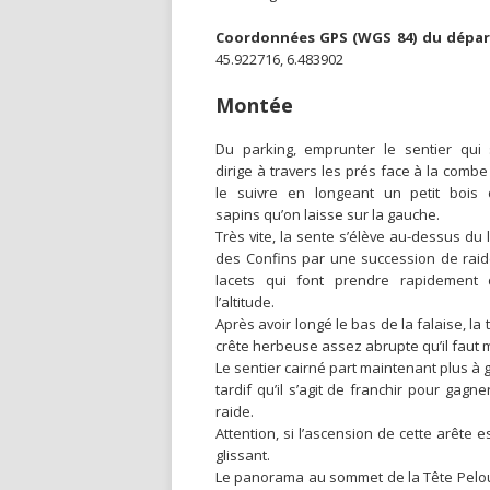
Coordonnées GPS (WGS 84) du dépar
45.922716, 6.483902
Montée
Du parking, emprunter le sentier qui
dirige à travers les prés face à la combe
le suivre en longeant un petit bois
sapins qu’on laisse sur la gauche.
Très vite, la sente s’élève au-dessus du 
des Confins par une succession de rai
lacets qui font prendre rapidement 
l’altitude.
Après avoir longé le bas de la falaise, la
crête herbeuse assez abrupte qu’il faut m
Le sentier cairné part maintenant plus à g
tardif qu’il s’agit de franchir pour gagne
raide.
Attention, si l’ascension de cette arête e
glissant.
Le panorama au sommet de la Tête Pelouse