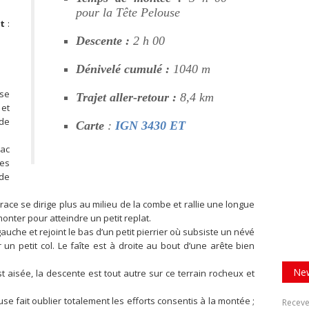
pour la Tête Pelouse
t
:
Descente :
2 h 00
Dénivelé cumulé :
1040 m
 se
Trajet aller-retour :
8,4 km
 et
 de
Carte
:
IGN 3430 ET
lac
des
de
 trace se dirige plus au milieu de la combe et rallie une longue
onter pour atteindre un petit replat.
auche et rejoint le bas d’un petit pierrier où subsiste un névé
r un petit col. Le faîte est à droite au bout d’une arête bien
New
st aisée, la descente est tout autre sur ce terrain rocheux et
 fait oublier totalement les efforts consentis à la montée ;
Receve