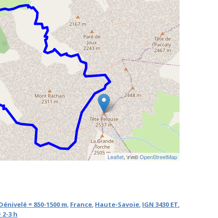
Leaflet
, \r\n©
OpenStreetMap
Dénivelé = 850-1500 m
,
France
,
Haute-Savoie
,
IGN 3430 ET
,
 2-3 h