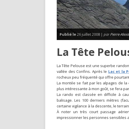
Publié le
26 juillet 2008 |
par
Pierre-Alex
La Tête Pelou
L
a Tête Pelouse est une superbe randonné
vallée des Confins. Après le
Lac et la 
rocheux peu fréquenté qui offre pourtant
La montée se fait par les alpages de la
plus intéressante à mon goût, se fera pa
La rando est classée en difficile à ca
balisage. Les 100 derniers mètres (fac
certaine vigilance à la descente, le terra
À noter un très court passage aérie
impressionner les personnes sensibles a