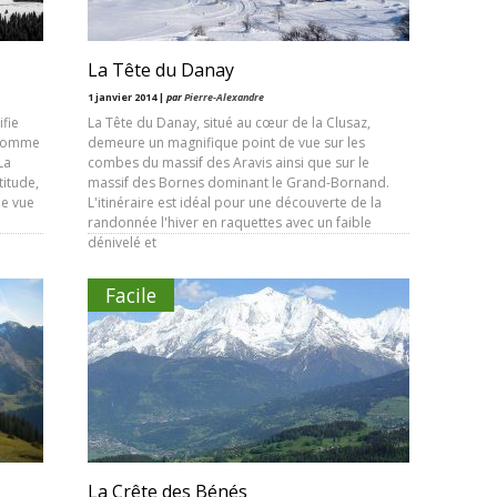
La Tête du Danay
1 janvier 2014 |
par
Pierre-Alexandre
fie
La Tête du Danay, situé au cœur de la Clusaz,
e comme
demeure un magnifique point de vue sur les
La
combes du massif des Aravis ainsi que sur le
itude,
massif des Bornes dominant le Grand-Bornand.
ne vue
L'itinéraire est idéal pour une découverte de la
randonnée l'hiver en raquettes avec un faible
dénivelé et
Facile
La Crête des Bénés