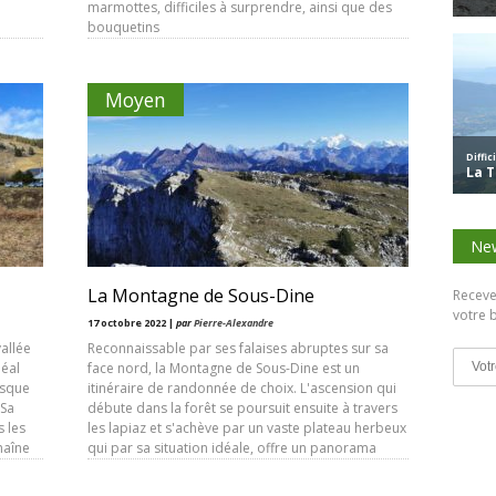
marmottes, difficiles à surprendre, ainsi que des
bouquetins
Moyen
New
La Montagne de Sous-Dine
Receve
votre b
17 octobre 2022 |
par
Pierre-Alexandre
allée
Reconnaissable par ses falaises abruptes sur sa
déal
face nord, la Montagne de Sous-Dine est un
rsque
itinéraire de randonnée de choix. L'ascension qui
 Sa
débute dans la forêt se poursuit ensuite à travers
 les
les lapiaz et s'achève par un vaste plateau herbeux
haîne
qui par sa situation idéale, offre un panorama