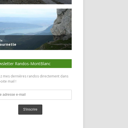
sletter Randos-MontBlanc
z mes dernières randos directement dans
oite mail !