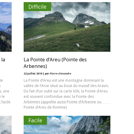
Difficile
 la
La Pointe d’Areu (Pointe des
Arbennes)
22 juillet 2019 |
par
Pierre-Alexandre
te
La Pointe d’Areu est une montagne dominant la
n
vallée de l’Arve situé au bout du massif des Aravis.
s, une
Du fait d’un oubli sur la carte IGN, la Pointe d’Areu
 le
est souvent confondue avec la Pointe des
 facile
Arbennes (appelée aussi Pointe d’Arbenne ou
Pointe d’Areu de Romme)
Facile