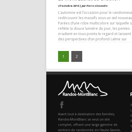
27 octobre 2013 |
par
Pierre-Alexandre
L’automne est l’occasion pour le randonneu
redécouvrir les massifs sous un œil nouveau
Parées d’une robe multicolore sur laquelle 
reflète la douce lumière du jour, les pentes
irradient en tous points le regard et laissent 
des perspectives d’un profond calme sur
1
2
A
Avant tout à destination des familles,
Randos-MontBlanc se veut un site
complet, offrant une large gamme de
sentiers de randonnée en Haute-Savoie,