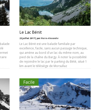
Le Lac Bénit
23 juillet 2017 |
par
Pierre-Alexandre
 balade
Le Lac Bénit est une balade familiale par
elé
excellence, facile, sans aucun passage technique,
permet
qui amène au bord d'un lac du même nom, au
raire
pied de la chaîne du Bargy. À noter la possibilité
de rejoindre le lac par le parking du Bété, situé 1
km avant le télésiège de Morsullaz
Facile