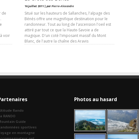
16 juillet 2011 |
par
Pierre-Alexandre
r de
Situé sur les hauteurs de Sallanches, l'alpage des
.
Bénés offre une magnifique destination pour le
se
randonneur. Tout au long de l'ascension l'oeil est
attiré par tout ce que la Haute-Savoie a de
à voir
magique. D'un coté l'imposant massif du Mont
Blanc, de l'autre la chaîne des Aravis
Partenaires
Photos au hasard
ltitude Rando
La RANDO
Mountain Guide
Randonnées sportives
Voyage en montagne
Accompagnateur.net