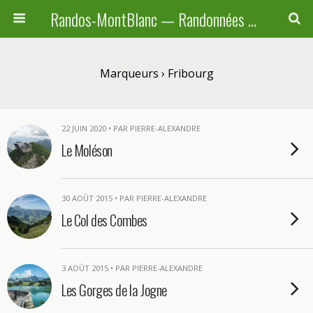
Randos-MontBlanc — Randonnées pédestres familiales en Haute-Savoie, Suisse et Italie
Marqueurs › Fribourg
22 JUIN 2020 • PAR PIERRE-ALEXANDRE
Le Moléson
30 AOÛT 2015 • PAR PIERRE-ALEXANDRE
Le Col des Combes
3 AOÛT 2015 • PAR PIERRE-ALEXANDRE
Les Gorges de la Jogne