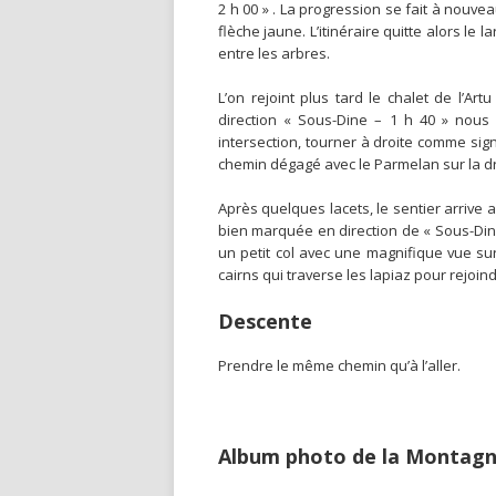
2 h 00 » . La progression se fait à nouvea
flèche jaune. L’itinéraire quitte alors le
entre les arbres.
L’on rejoint plus tard le chalet de l’A
direction « Sous-Dine – 1 h 40 » nous 
intersection, tourner à droite comme sig
chemin dégagé avec le Parmelan sur la dr
Après quelques lacets, le sentier arrive au
bien marquée en direction de « Sous-Din
un petit col avec une magnifique vue sur
cairns qui traverse les lapiaz pour rejoi
Descente
Prendre le même chemin qu’à l’aller.
Album photo de la Montagn