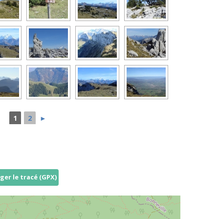
1
2
►
ger le tracé (GPX)