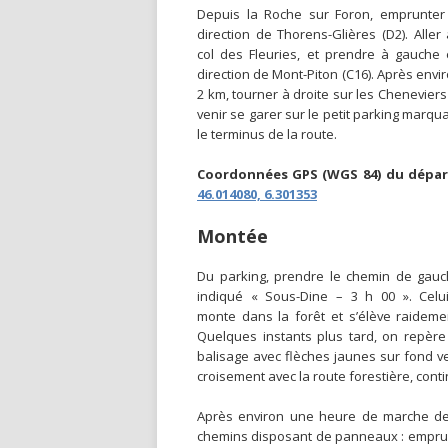
Depuis la Roche sur Foron, emprunter
direction de Thorens-Glières (D2). Aller
col des Fleuries, et prendre à gauche
direction de Mont-Piton (C16). Après envi
2 km, tourner à droite sur les Cheneviers
venir se garer sur le petit parking marqu
le terminus de la route.
Coordonnées GPS (WGS 84) du dépar
46.014080, 6.301353
Montée
Du parking, prendre le chemin de gau
indiqué « Sous-Dine – 3 h 00 ». Celui
monte dans la forêt et s’élève raideme
Quelques instants plus tard, on repère
balisage avec flèches jaunes sur fond vert
croisement avec la route forestière, conti
Après environ une heure de marche depu
chemins disposant de panneaux : emprunte