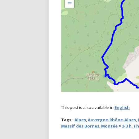
−
This post is also available in
English
Tags :
Alpes
,
Auvergne-Rhône-Alpes
,
Massif des Bornes
,
Montée = 2-3 h
,
Th