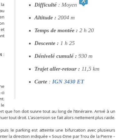
 la
Difficulté
: Moyen
 au
 en
Altitude :
2004 m
ron
 et
Temps de montée :
2 h 20
ant
Descente :
1 h 25
t
:
Dénivelé cumulé :
930 m
Trajet aller-retour :
11,5 km
Carte
:
IGN 3430 ET
che
-ci
nt.
 le
 que l’on doit suivre tout au long de l’itinéraire. Arrivé à un
nuer tout droit. L’ascension se fait alors nettement plus raide.
is le parking est atteinte une bifurcation avec plusieurs
r la direction indiquée « Sous-Dine par Trou de la Pierre –