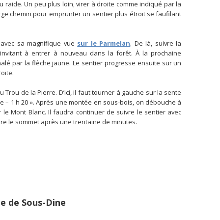
u raide. Un peu plus loin, virer à droite comme indiqué par la
 large chemin pour emprunter un sentier plus étroit se faufilant
rtu avec sa magnifique vue
sur le Parmelan
. De là, suivre la
invitant à entrer à nouveau dans la forêt. À la prochaine
nalé par la flèche jaune. Le sentier progresse ensuite sur un
oite.
 Trou de la Pierre. D’ici, il faut tourner à gauche sur la sente
e – 1 h 20 ». Après une montée en sous-bois, on débouche à
 le Mont Blanc. Il faudra continuer de suivre le sentier avec
ndre le sommet après une trentaine de minutes.
e de Sous-Dine