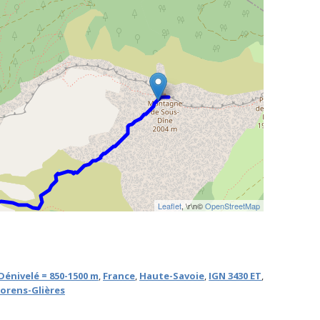
Leaflet
, \r\n©
OpenStreetMap
Dénivelé = 850-1500 m
,
France
,
Haute-Savoie
,
IGN 3430 ET
,
orens-Glières