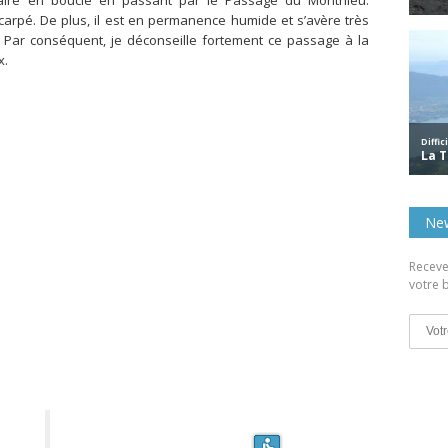
inéraire en boucle en passant par le Passage du Monthieu.
carpé. De plus, il est en permanence humide et s’avère très
. Par conséquent, je déconseille fortement ce passage à la
x.
New
Receve
votre b