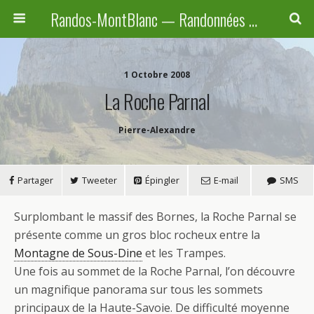
Randos-MontBlanc — Randonnées pédestres familiales en Haute-Savoie, Suisse et Italie
1 Octobre 2008
La Roche Parnal
Pierre-Alexandre
Partager
Tweeter
Épingler
E-mail
SMS
S
urplombant le massif des Bornes, la Roche Parnal se
présente comme un gros bloc rocheux entre la
Montagne de Sous-Dine
et les Trampes.
Une fois au sommet de la Roche Parnal, l’on découvre
un magnifique panorama sur tous les sommets
principaux de la Haute-Savoie. De difficulté moyenne