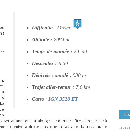
rès
Difficulté
: Moyen
ing
Altitude :
2084 m
t
:
Temps de montée :
2 h 40
Descente:
1 h 50
Dénivelé cumulé :
930 m
ant
re.
Trajet aller-retour :
7,6 km
 la
ers
Carte
:
IGN 3528 ET
 Le
ide
New
en
s Serranants et leur alpage. Ce dernier offre d’ores et déjà
i nous domine à droite ainsi que la cascade du ruisseau de
Receve