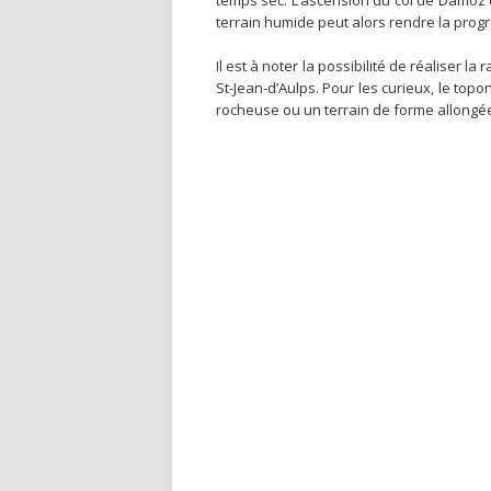
temps sec. L’ascension du col de Damoz 
terrain humide peut alors rendre la progre
Il est à noter la possibilité de réaliser l
St-Jean-d’Aulps. Pour les curieux, le to
rocheuse ou un terrain de forme allong