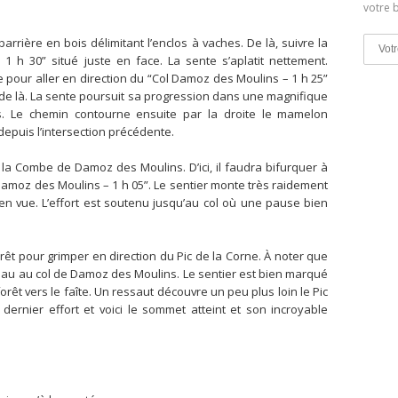
votre b
rrière en bois délimitant l’enclos à vaches. De là, suivre la
1 h 30” situé juste en face. La sente s’aplatit nettement.
te pour aller en direction du “Col Damoz des Moulins – 1 h 25”
de là. La sente poursuit sa progression dans une magnifique
s. Le chemin contourne ensuite par la droite le mamelon
depuis l’intersection précédente.
t la Combe de Damoz des Moulins. D’ici, il faudra bifurquer à
 Damoz des Moulins – 1 h 05”. Le sentier monte très raidement
l en vue. L’effort est soutenu jusqu’au col où une pause bien
orêt pour grimper en direction du Pic de la Corne. À noter que
eau au col de Damoz des Moulins. Le sentier est bien marqué
orêt vers le faîte. Un ressaut découvre un peu plus loin le Pic
 dernier effort et voici le sommet atteint et son incroyable