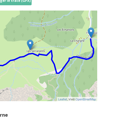
ger le tracé (GPX)
Leaflet
, \r\n©
OpenStreetMap
orne