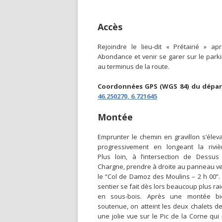
Accès
Rejoindre le lieu-dit « Prétairié » ap
Abondance et venir se garer sur le park
au terminus de la route.
Coordonnées GPS (WGS 84) du dépar
46.250270, 6.721645
Montée
Emprunter le chemin en gravillon s’élev
progressivement en longeant la riviè
Plus loin, à l’intersection de Dessus
Chargne, prendre à droite au panneau v
le “Col de Damoz des Moulins – 2 h 00”.
sentier se fait dès lors beaucoup plus ra
en sous-bois. Après une montée bi
soutenue, on atteint les deux chalets de
une jolie vue sur le Pic de la Corne qu