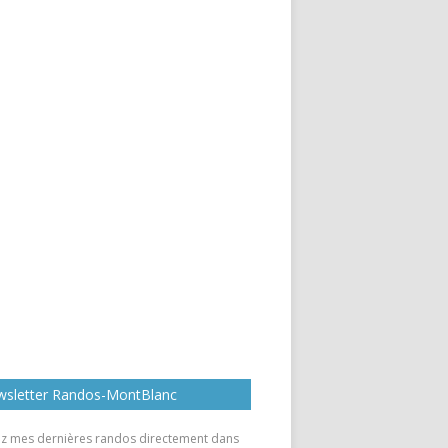
sletter Randos-MontBlanc
z mes dernières randos directement dans