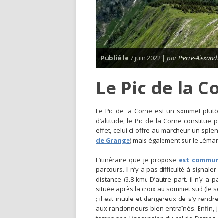
Publié le
7 juin 2022 |
par
Pierre-Alexand
Le Pic de la C
Le Pic de la Corne est un sommet plut
d’altitude, le Pic de la Corne constitue
effet, celui-ci offre au marcheur un spl
de Grange
) mais également sur le Léma
L’itinéraire que je propose
est commun
parcours. Il n’y a pas difficulté à signale
distance (3,8 km). D’autre part, il n’y a
située après la croix au sommet sud (le s
; il est inutile et dangereux de s’y rend
aux randonneurs bien entraînés. Enfin, j