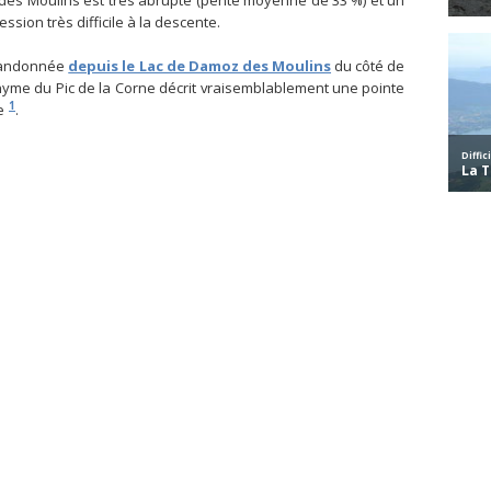
des Moulins est très abrupte (pente moyenne de 33 %) et un
ssion très difficile à la descente.
a randonnée
depuis le Lac de Damoz des Moulins
du côté de
ponyme du Pic de la Corne décrit vraisemblablement une pointe
1
ée
.