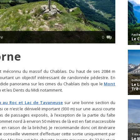
re
0
orne
ôt méconnu du massif du Chablais. Du haut de ses 2084 m
 pourtant un objectif intéressant de randonnée pédestre. En
endide panorama sur les cimes du Chablais (tels que le
Mont
n et les Dents du Midi notamment.
 au Roc et Lac de Tavaneuse
sur une bonne section du
r si ce n’est le dénivelé important (930 m) sur une aussi courte
 pas de passages exposés, à l’exception de la partie du faîte
ommet nord à environ 50 mètres de là est en fait inaccessible
re en raison de la brèche). Je recommande donc cet itinéraire
e conseille vivement d’effectuer cette sortie uniquement par