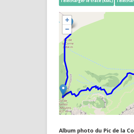
Télécharger le tracé (KML)
Téléchar
+
−
Album photo du Pic de la C