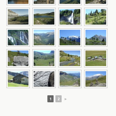
1
2
►