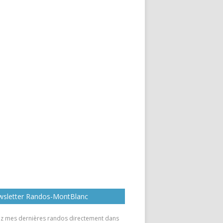
sletter Randos-MontBlanc
z mes dernières randos directement dans