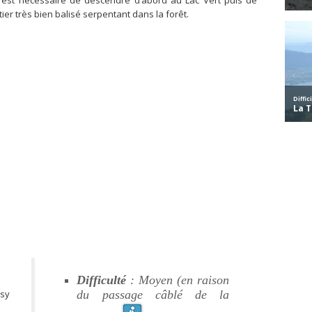
l est nécessaire de descendre d’abord au Lac Vert puis de
ier très bien balisé serpentant dans la forêt.
Difficulté
: Moyen (en raison
ssy
du passage câblé de la