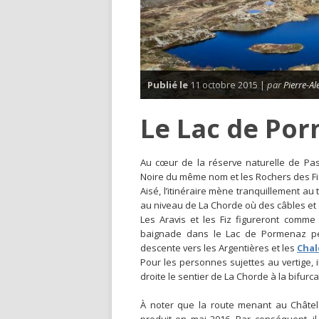
Publié le
11 octobre 2015 |
par
Pierre-A
Le Lac de Po
A
u cœur de la réserve naturelle de Pa
Noire du même nom et les Rochers des Fi
Aisé, l’itinéraire mène tranquillement a
au niveau de La Chorde où des câbles et 
Les Aravis et les Fiz figureront comme
baignade dans le Lac de Pormenaz peu
descente vers les Argentières et les
Chal
Pour les personnes sujettes au vertige, i
droite le sentier de La Chorde à la bifurca
À noter que la route menant au Châtel