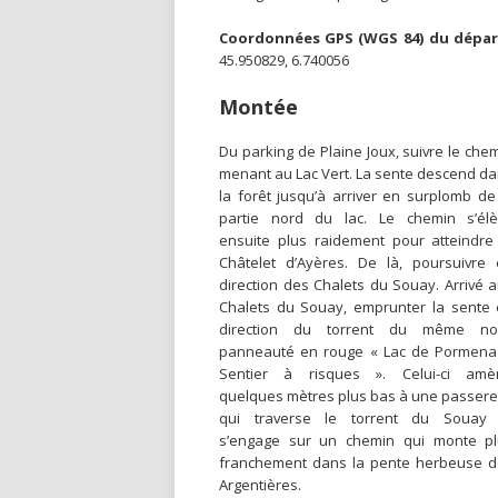
Coordonnées GPS (WGS 84) du dépar
45.950829, 6.740056
Montée
Du parking de Plaine Joux, suivre le che
menant au Lac Vert. La sente descend d
la forêt jusqu’à arriver en surplomb de
partie nord du lac. Le chemin s’élè
ensuite plus raidement pour atteindre
Châtelet d’Ayères. De là, poursuivre
direction des Chalets du Souay. Arrivé 
Chalets du Souay, emprunter la sente
direction du torrent du même no
panneauté en rouge « Lac de Pormena
Sentier à risques ». Celui-ci amè
quelques mètres plus bas à une passere
qui traverse le torrent du Souay 
s’engage sur un chemin qui monte pl
franchement dans la pente herbeuse 
Argentières.