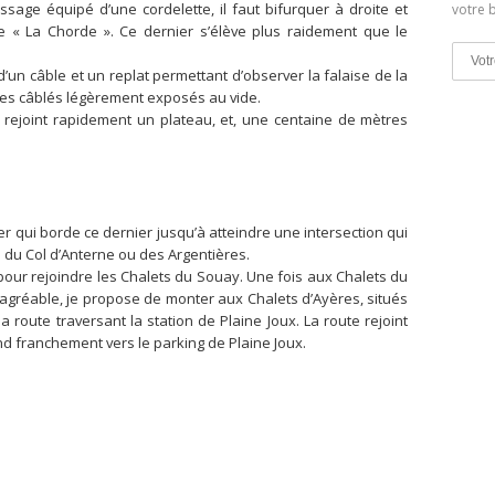
ssage équipé d’une cordelette, il faut bifurquer à droite et
votre b
de « La Chorde ». Ce dernier s’élève plus raidement que le
un câble et un replat permettant d’observer la falaise de la
ges câblés légèrement exposés au vide.
r rejoint rapidement un plateau, et, une centaine de mètres
er qui borde ce dernier jusqu’à atteindre une intersection qui
 du Col d’Anterne ou des Argentières.
our rejoindre les Chalets du Souay. Une fois aux Chalets du
s agréable, je propose de monter aux Chalets d’Ayères, situés
a route traversant la station de Plaine Joux. La route rejoint
nd franchement vers le parking de Plaine Joux.