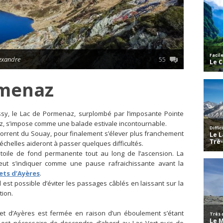
lexandre
55
rmenaz
ssy, le Lac de Pormenaz, surplombé par l’imposante Pointe
z, s’impose comme une balade estivale incontournable.
u torrent du Souay, pour finalement s’élever plus franchement
échelles aideront à passer quelques difficultés.
 toile de fond permanente tout au long de l’ascension. La
t s’indiquer comme une pause rafraichissante avant la
ets d’Ayères
.
l est possible d’éviter les passages câblés en laissant sur la
tion.
et d’Ayères est fermée en raison d’un éboulement s’étant