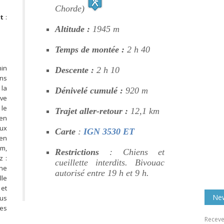
Chorde)
t
:
Altitude :
1945 m
Temps de montée :
2 h 40
min
Descente :
2 h 10
ans
 la
Dénivelé cumulé :
920 m
ve
 le
Trajet aller-retour :
12,1 km
 en
aux
Carte
:
IGN 3530 ET
 en
m,
Restrictions
: Chiens et
z :
cueillette interdits. Bivouac
ne
autorisé entre 19 h et 9 h.
lle
et
New
us
des
Receve