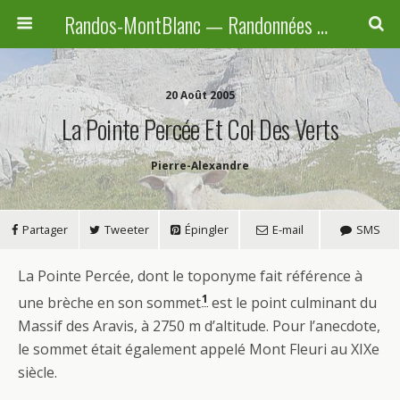
Randos-MontBlanc — Randonnées pédestres familiales en Haute-Savoie, Suisse et Italie
20 Août 2005
La Pointe Percée Et Col Des Verts
Pierre-Alexandre
Partager
Tweeter
Épingler
E-mail
SMS
La Pointe Percée, dont le toponyme fait référence à
1
une brèche en son sommet
est le point culminant du
Massif des Aravis, à 2750 m d’altitude. Pour l’anecdote,
le sommet était également appelé Mont Fleuri au XIXe
siècle.