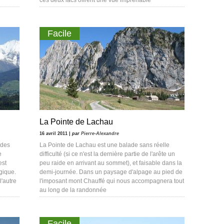
ces deux lacs offrent une vue imprenable
Facile
La Pointe de Lachau
16 avril 2011 |
par
Pierre-Alexandre
 des
La Pointe de Lachau est une balade sans réelle
e
difficulté (si ce n'est la dernière partie de l'arête un
est
peu raide en arrivant au sommet), et faisable dans la
gique.
demi-journée. Dans un paysage d'alpage au pied de
l'autre
l'imposant mont Chauffé qui nous accompagnera tout
au long de la randonnée
Facile