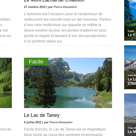
27 octobre 2013 |
par
Pierre-Alexandre
L’automne est l’occasion pour le randonneur de
combes
redécouvrir les massifs sous un œil nouveau. Parées
es
d’une robe multicolore sur laquelle se reflète la
e est
douce lumière du jour, les pentes irradient en tous
iver en
points le regard et laissent à voir des perspectives
d’un profond calme sur
Facile
Le Lac de Taney
6 juillet 2012 |
par
Pierre-Alexandre
sors du
Facile d'accès, le Lac de Taney est un magnifique
c
bijou niché au creux des sommets environnants.