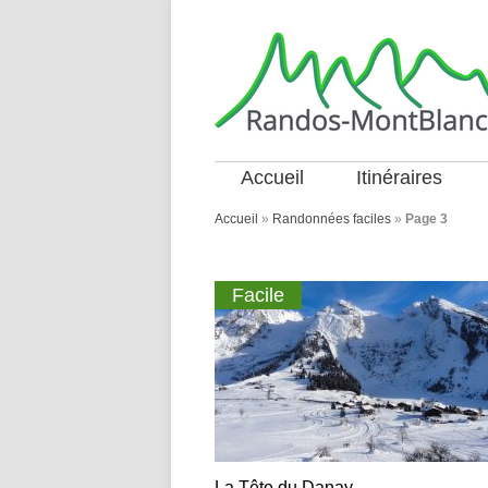
Accueil
Itinéraires
Accueil
»
Randonnées faciles
»
Page 3
Facile
La Tête du Danay