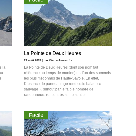
La Pointe de Deux Heures
23 août 2009 |
par
Pierre-Alexandre
e la
La Pointe de Deux Heures (dont son nom fait
au
référence au temps de montée) est l'un des sommets
e
les plus méconnus de Haute-Savoie. En effet,
l'absence de panneautage rend cette balade «
sauvage », surtout par le faible nombre de
randonneurs rencontrés sur le sentier
Facile