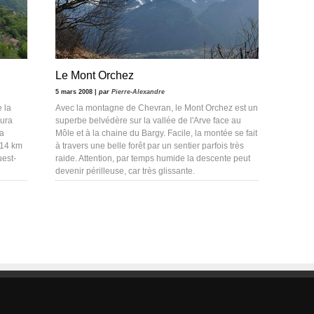
Le Mont Orchez
5 mars 2008 |
par
Pierre-Alexandre
 la
Avec la montagne de Chevran, le Mont Orchez est un
Jura
superbe belvédère sur la vallée de l'Arve face au
La
Môle et à la chaine du Bargy. Facile, la montée se fait
 14 km
à travers une belle forêt par un sentier parfois très
uest-
raide. Attention, par temps humide la descente peut
devenir périlleuse, car très glissante.