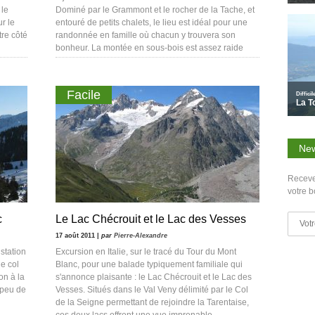
 le
Dominé par le Grammont et le rocher de la Tache, et
r le
entouré de petits chalets, le lieu est idéal pour une
tre côté
randonnée en famille où chacun y trouvera son
bonheur. La montée en sous-bois est assez raide
Facile
New
Receve
votre b
c
Le Lac Chécrouit et le Lac des Vesses
17 août 2011 |
par
Pierre-Alexandre
station
Excursion en Italie, sur le tracé du Tour du Mont
e col
Blanc, pour une balade typiquement familiale qui
on à la
s'annonce plaisante : le Lac Chécrouit et le Lac des
a peu de
Vesses. Situés dans le Val Veny délimité par le Col
de la Seigne permettant de rejoindre la Tarentaise,