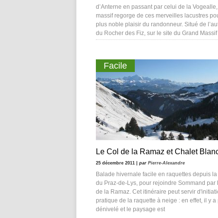
d’Anterne en passant par celui de la Vogealle,
massif regorge de ces merveilles lacustres pou
plus noble plaisir du randonneur. Situé de l’au
du Rocher des Fiz, sur le site du Grand Massif
Facile
Le Col de la Ramaz et Chalet Blan
25 décembre 2011 |
par
Pierre-Alexandre
Balade hivernale facile en raquettes depuis la 
du Praz-de-Lys, pour rejoindre Sommand par l
de la Ramaz. Cet itinéraire peut servir d'initiati
pratique de la raquette à neige : en effet, il y 
dénivelé et le paysage est