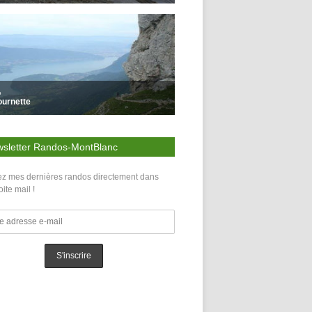
sletter Randos-MontBlanc
z mes dernières randos directement dans
oite mail !