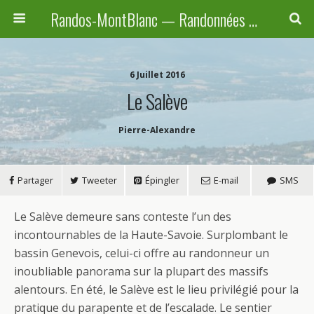
Randos-MontBlanc — Randonnées pédestres familiales en Haute-Savoie, Suisse et Italie
6 Juillet 2016
Le Salève
Pierre-Alexandre
Partager
Tweeter
Épingler
E-mail
SMS
L
e Salève demeure sans conteste l’un des
incontournables de la Haute-Savoie. Surplombant le
bassin Genevois, celui-ci offre au randonneur un
inoubliable panorama sur la plupart des massifs
alentours. En été, le Salève est le lieu privilégié pour la
pratique du parapente et de l’escalade. Le sentier