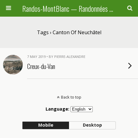
Randos-MontBlanc — Randonnées pédestres familiales en Haute-Savoie, Suisse et Italie
Tags › Canton Of Neuchâtel
7 MAY 2019 • BY PIERRE-ALEXANDRE
Creux-du-Van
Back to top
Language:
Mobile
Desktop