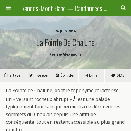
Randos-MontBlanc — Randonnées pédestres familiales en Haute-Savoie, Suisse et Italie
26 Juin 2016
La Pointe De Chalune
Pierre-Alexandre
Partager
Tweeter
Épingler
E-mail
SMS
L
a Pointe de Chalune, dont le toponyme caractérise
1
un « versant rocheux abrupt »
, est une balade
typiquement familiale qui permettra de découvrir les
sommets du Chablais depuis une altitude
conséquente, tout en restant accessible au plus grand
nombre.