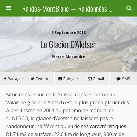
Randos-MontBlanc — Randonnées pédestres familiales en Haute-Savoie, Suisse et Italie
5 Septembre 2018
Le Glacier D’Aletsch
Pierre-Alexandre
Partager
Tweeter
Épingler
E-mail
SMS
Situé dans le sud de la Suisse, dans le canton du
Valais, le glacier d’Aletsch est le plus grand glacier des
Alpes. Inscrit en 2001 au patrimoine mondial de
l’UNESCO, le glacier d’Aletsch ne laissera pas le
randonneur indifférent au vu de
ses caractéristiques
:
81,7 km2 de surface, 22,6 km de longueur, 900 m de