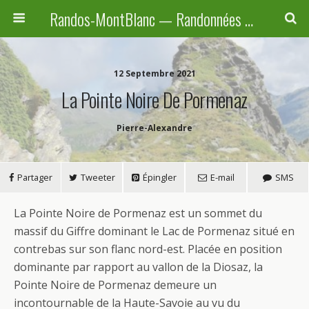
Randos-MontBlanc — Randonnées pédestres familiales en Haute-Savoie, Suisse et Italie
12 Septembre 2021
La Pointe Noire De Pormenaz
Pierre-Alexandre
Partager
Tweeter
Épingler
E-mail
SMS
La Pointe Noire de Pormenaz est un sommet du
massif du Giffre dominant le Lac de Pormenaz situé en
contrebas sur son flanc nord-est. Placée en position
dominante par rapport au vallon de la Diosaz, la
Pointe Noire de Pormenaz demeure un
incontournable de la Haute-Savoie au vu du