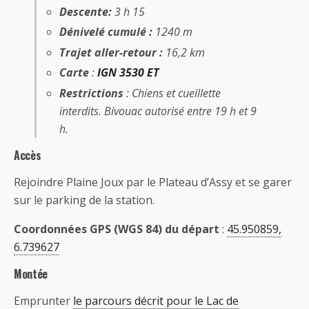
Descente:
3 h 15
Dénivelé cumulé :
1240 m
Trajet aller-retour :
16,2 km
Carte
:
IGN 3530 ET
Restrictions
: Chiens et cueillette
interdits. Bivouac autorisé entre 19 h et 9
h.
Accès
Rejoindre Plaine Joux par le Plateau d’Assy et se garer
sur le parking de la station.
Coordonnées GPS (WGS 84) du départ
:
45.950859,
6.739627
Montée
Emprunter
le parcours décrit pour le Lac de