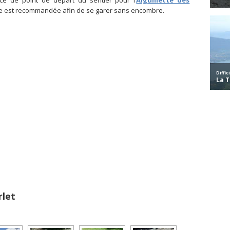
ice de point de départ du sentier pour l’
Aiguillette des
née est recommandée afin de se garer sans encombre.
rlet