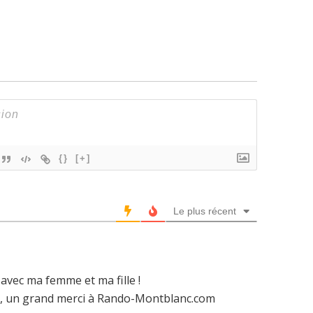
{}
[+]
Le plus récent
 avec ma femme et ma fille !
le, un grand merci à Rando-Montblanc.com