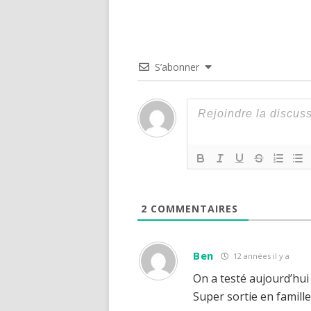
S’abonner
2
COMMENTAIRES
Ben
12 années il y a
On a testé aujourd’hui
Super sortie en famil