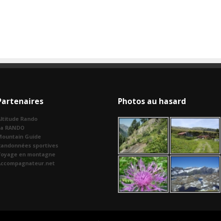
Partenaires
Photos au hasard
ltitude Rando
La RANDO
Mountain Guide
Randonnées sportives
Voyage en montagne
Accompagnateur.net