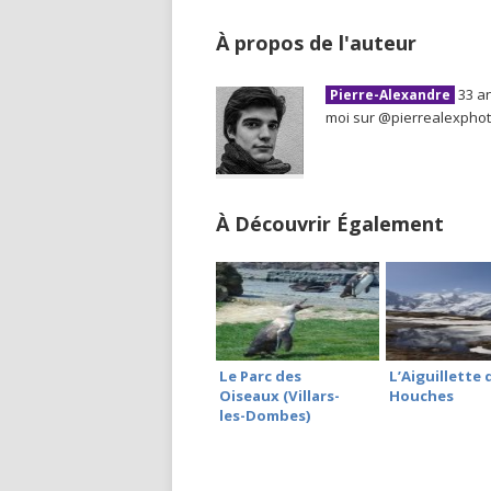
À propos de l'auteur
33 an
Pierre-Alexandre
moi sur @pierrealexpho
À Découvrir Également
Le Parc des
L’Aiguillette 
Oiseaux (Villars-
Houches
les-Dombes)