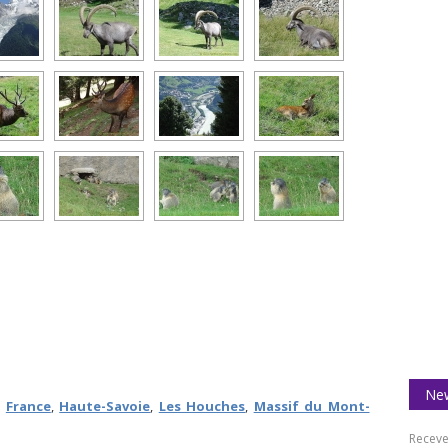
New
,
France
,
Haute-Savoie
,
Les Houches
,
Massif du Mont-
Receve