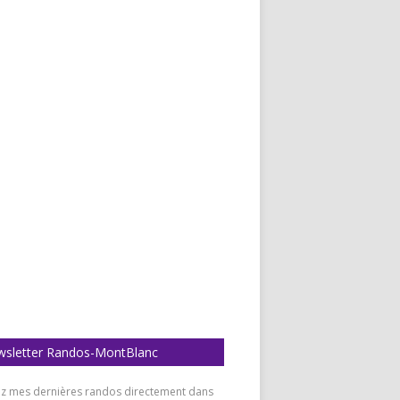
sletter Randos-MontBlanc
z mes dernières randos directement dans