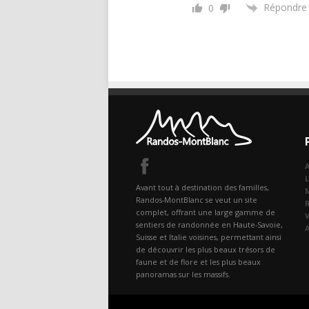
Répondre
0
A
Avant tout à destination des familles,
Randos-MontBlanc se veut un site
complet, offrant une large gamme de
sentiers de randonnée en Haute-Savoie,
Suisse et Italie voisines, permettant ainsi
de découvrir les plus beaux trésors de
faune et de flore et les plus beaux
panoramas sur les massifs.