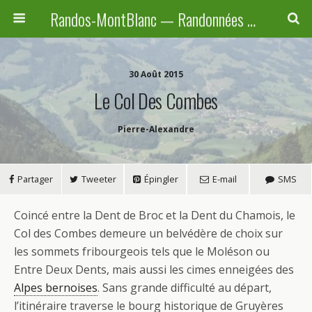
Randos-MontBlanc — Randonnées pédestres familiales en Haute-Savoie, Suisse et Italie
30 Août 2015
Le Col Des Combes
Pierre-Alexandre
Partager
Tweeter
Épingler
E-mail
SMS
Coincé entre la Dent de Broc et la Dent du Chamois, le
Col des Combes demeure un belvédère de choix sur
les sommets fribourgeois tels que le Moléson ou
Entre Deux Dents, mais aussi les cimes enneigées des
Alpes bernoises
. Sans grande difficulté au départ,
l’itinéraire traverse le bourg historique de Gruyères