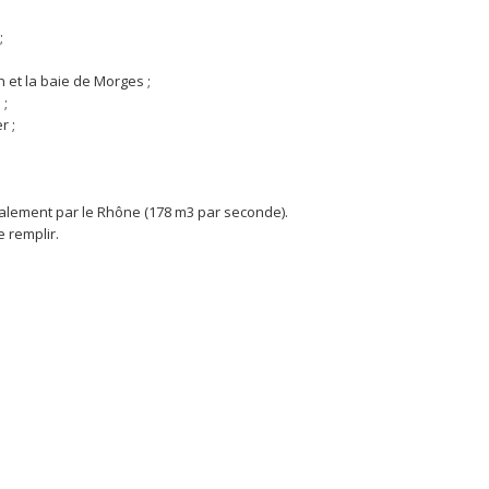
;
;
 et la baie de Morges ;
 ;
r ;
;
palement par le Rhône (178 m3 par seconde).
le remplir.