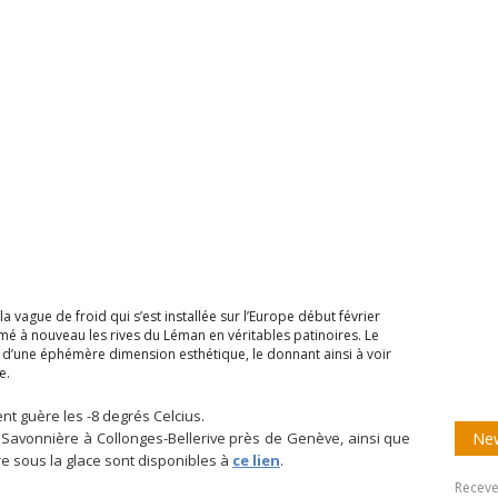
 la vague de froid qui s’est installée sur l’Europe début février
rmé à nouveau les rives du Léman en véritables patinoires. Le
té d’une éphémère dimension esthétique, le donnant ainsi à voir
e.
nt guère les -8 degrés Celcius.
New
 Savonnière à Collonges-Bellerive près de Genève, ainsi que
ire sous la glace sont disponibles à
ce lien
.
Receve