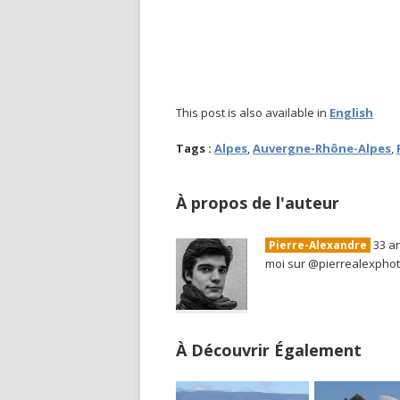
This post is also available in
English
Tags :
Alpes
,
Auvergne-Rhône-Alpes
,
À propos de l'auteur
33 an
Pierre-Alexandre
moi sur @pierrealexpho
À Découvrir Également