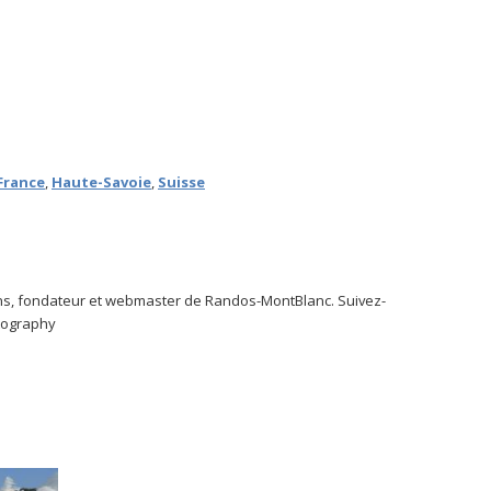
France
,
Haute-Savoie
,
Suisse
s, fondateur et webmaster de Randos-MontBlanc. Suivez-
tography