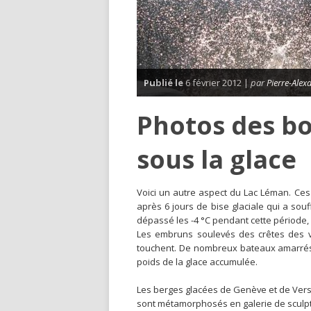
Publié le
6 février 2012 |
par
Pierre-Alex
Photos des b
sous la glace
V
oici un autre aspect du Lac Léman. Ces
après 6 jours de bise glaciale qui a sou
dépassé les -4 °C pendant cette période, 
Les embruns soulevés des crêtes des va
touchent. De nombreux bateaux amarrés 
poids de la glace accumulée.
Les berges glacées de Genève et de Versoix
sont métamorphosés en galerie de sculpt