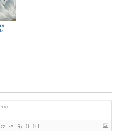
re
la
{}
[+]