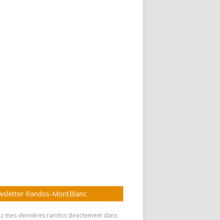
sletter Randos-MontBlanc
z mes dernières randos directement dans