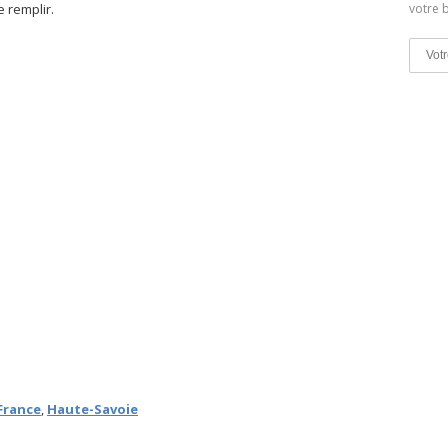
votre b
le remplir.
France
,
Haute-Savoie