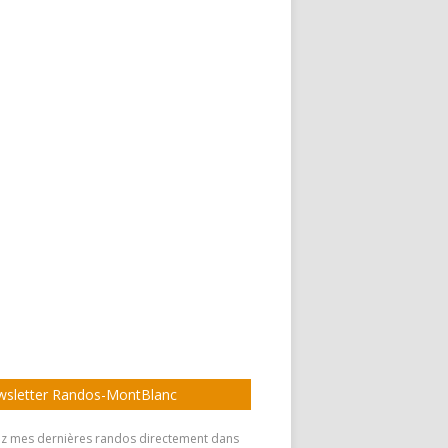
sletter Randos-MontBlanc
z mes dernières randos directement dans