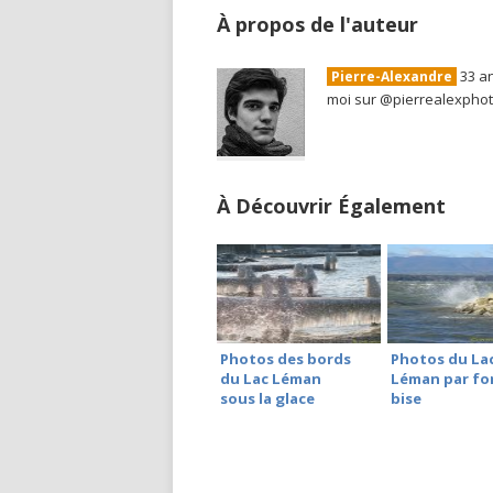
À propos de l'auteur
33 an
Pierre-Alexandre
moi sur @pierrealexpho
À Découvrir Également
Photos des bords
Photos du La
du Lac Léman
Léman par fo
sous la glace
bise