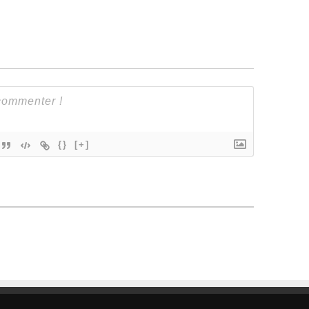
{}
[+]