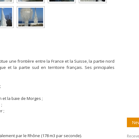
tue une frontière entre la France et la Suisse, la partie nord
que et la partie sud en territoire français. Ses principales
;
;
 et la baie de Morges ;
 ;
r ;
;
New
palement par le Rhône (178 m3 par seconde).
Receve