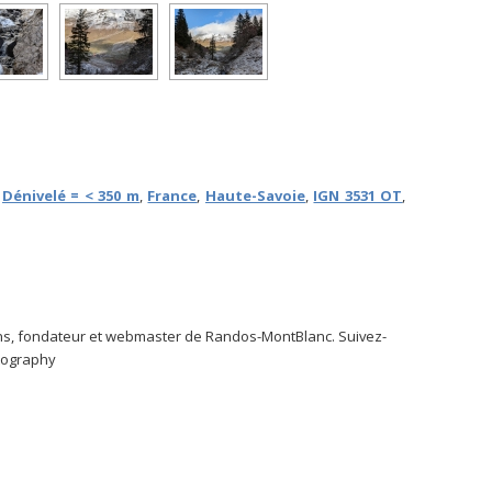
,
Dénivelé = < 350 m
,
France
,
Haute-Savoie
,
IGN 3531 OT
,
s, fondateur et webmaster de Randos-MontBlanc. Suivez-
tography