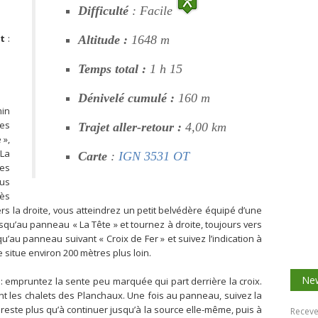
Difficulté
: Facile
t
:
Altitude :
1648 m
Temps total :
1 h 15
Dénivelé cumulé :
160 m
min
les
Trajet aller-retour :
4,00 km
 »,
 La
Carte
:
IGN 3531 OT
des
ous
ès
rs la droite, vous atteindrez un petit belvédère équipé d’une
usqu’au panneau « La Tête » et tournez à droite, toujours vers
u’au panneau suivant « Croix de Fer » et suivez l’indication à
e situe environ 200 mètres plus loin.
New
: empruntez la sente peu marquée qui part derrière la croix.
ant les chalets des Planchaux. Une fois au panneau, suivez la
s reste plus qu’à continuer jusqu’à la source elle-même, puis à
Receve