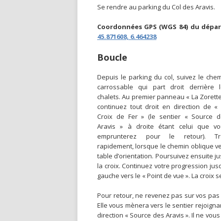
Se rendre au parking du Col des Aravis.
Coordonnées GPS (WGS 84) du dépar
45.871608, 6.464238
Boucle
Depuis le parking du col, suivez le che
carrossable qui part droit derrière 
chalets. Au premier panneau « La Zorette
continuez tout droit en direction de «
Croix de Fer » (le sentier « Source 
Aravis » à droite étant celui que v
emprunterez pour le retour). Tr
rapidement, lorsque le chemin oblique ve
table d’orientation. Poursuivez ensuite j
la croix. Continuez votre progression jusq
gauche vers le « Point de vue ». La croix s
Pour retour, ne revenez pas sur vos pas 
Elle vous mènera vers le sentier rejoign
direction « Source des Aravis ». Il ne vou