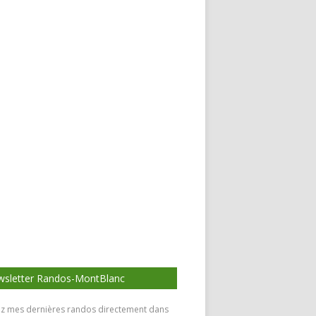
sletter Randos-MontBlanc
z mes dernières randos directement dans