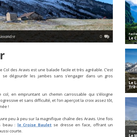
Alexandre
0
r
e Col des Aravis est une balade facile et très agréable. C’est
aite se dégourdir les jambes sans s’engager dans un gros
e col, en empruntant un chemin carrossable qui s’éloigne
essive et sans difficulté, et l’on aperçoit la croix assez tôt,
née !
ouvre peu à peu sur la magnifique chaîne des Aravis. Une fois
us beau :
le Croise Baulet
se dresse en face, offrant un
ussi courte.