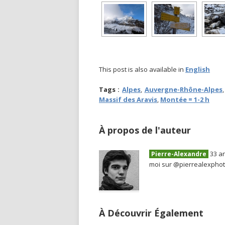
This post is also available in
English
Tags :
Alpes
,
Auvergne-Rhône-Alpes
Massif des Aravis
,
Montée = 1-2 h
À propos de l'auteur
33 an
Pierre-Alexandre
moi sur @pierrealexpho
À Découvrir Également