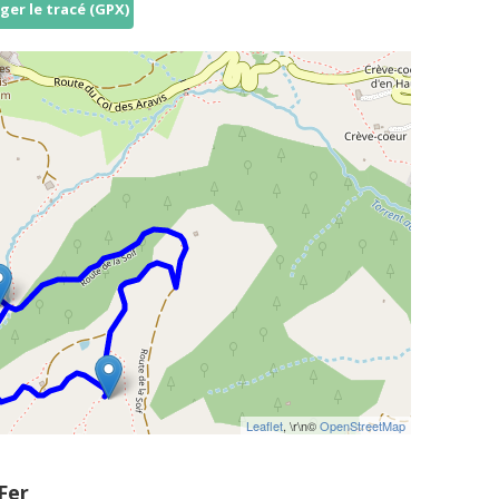
ger le tracé (GPX)
Leaflet
, \r\n©
OpenStreetMap
Fer