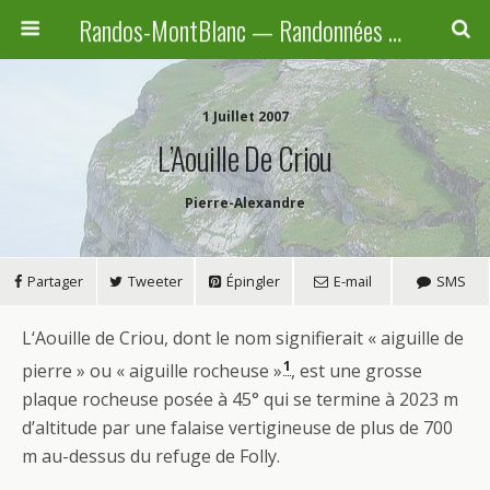
Randos-MontBlanc — Randonnées pédestres familiales en Haute-Savoie, Suisse et Italie
1 Juillet 2007
L’Aouille De Criou
Pierre-Alexandre
Partager
Tweeter
Épingler
E-mail
SMS
L
‘Aouille de Criou, dont le nom signifierait « aiguille de
1
pierre » ou « aiguille rocheuse »
, est une grosse
plaque rocheuse posée à 45° qui se termine à 2023 m
d’altitude par une falaise vertigineuse de plus de 700
m au-dessus du refuge de Folly.